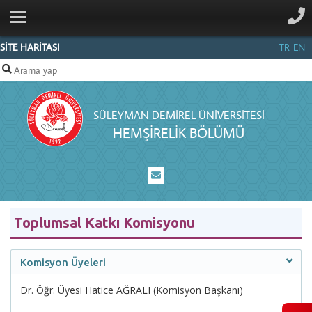
ANA SAYFA
KURUMSAL
SİTE HARİTASI
TR
EN
PERSONEL
EĞİTİM
SÜLEYMAN DEMIREL ÜNIVERSITESI
AKREDITASYON
HEMŞİRELİK BÖLÜMÜ
ÖĞRENCI
İLETIŞIM
Toplumsal Katkı Komisyonu
Komisyon Üyeleri
Dr. Öğr. Üyesi Hatice AĞRALI (Komisyon Başkanı)