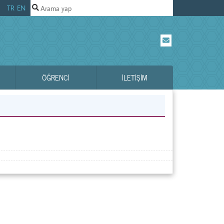
TR
EN
ÖĞRENCI
İLETIŞIM