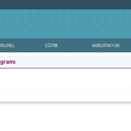
ERSONEL
EĞİTİM
AKREDITASYON
ogramı