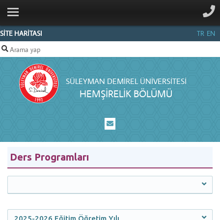
ANA SAYFA
KURUMSAL
SİTE HARİTASI
TR
EN
PERSONEL
EĞİTİM
SÜLEYMAN DEMIREL ÜNIVERSITESI
AKREDITASYON
HEMŞİRELİK BÖLÜMÜ
ÖĞRENCI
İLETIŞIM
Ders Programları
2025-2026 Eğitim Öğretim Yılı