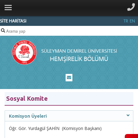
ANA SAYFA
KURUMSAL
SİTE HARİTASI
TR
EN
PERSONEL
EĞİTİM
SÜLEYMAN DEMIREL ÜNIVERSITESI
AKREDITASYON
HEMŞİRELİK BÖLÜMÜ
ÖĞRENCI
İLETIŞIM
Sosyal Komite
Komisyon Üyeleri
Öğr. Gör. Yurdagül ŞAHİN (Komisyon Başkanı)