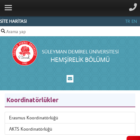
ANA SAYFA
KURUMSAL
SİTE HARİTASI
TR
EN
PERSONEL
EĞİTİM
SÜLEYMAN DEMIREL ÜNIVERSITESI
AKREDITASYON
HEMŞİRELİK BÖLÜMÜ
ÖĞRENCI
İLETIŞIM
Koordinatörlükler
Erasmus Koordinatörlüğü
AKTS Koordinatörlüğü