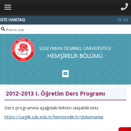
ANA SAYFA
KURUMSAL
SİTE HARİTASI
TR
EN
PERSONEL
EĞİTİM
SÜLEYMAN DEMIREL ÜNIVERSITESI
AKREDITASYON
HEMŞİRELİK BÖLÜMÜ
ÖĞRENCI
İLETIŞIM
2012-2013 I. Öğretim Ders Programı
Ders programına aşağıdaki linkten ulaşabilirsiniz
https://saglik.sdu.edu.tr/hemsirelik/tr/dokumanlar