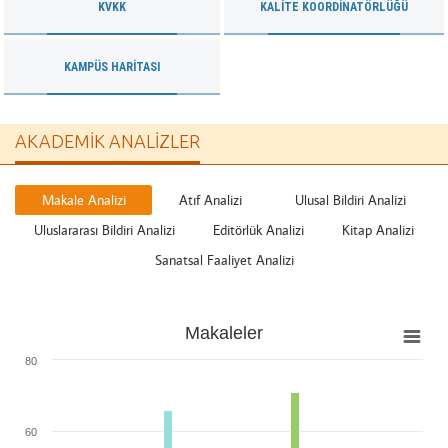
KVKK
KALITE KOORDINATÖRLÜĞÜ
KAMPÜS HARITASI
AKADEMIK ANALIZLER
Makale Analizi
Atıf Analizi
Ulusal Bildiri Analizi
Uluslararası Bildiri Analizi
Editörlük Analizi
Kitap Analizi
Sanatsal Faaliyet Analizi
Makaleler
Makaleler
Bar chart with 4 data series.
View as data table, Makaleler
80
The chart has 1 X axis displaying categories.
The chart has 1 Y axis displaying values. Range: 0 to 80.
60