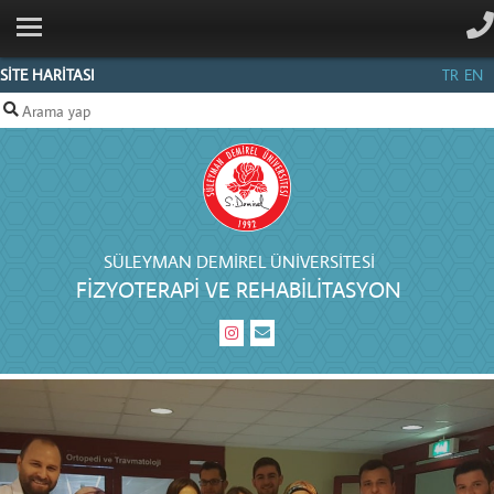
ANA SAYFA
KURUMSAL
SİTE HARİTASI
TR
EN
PERSONEL
EĞİTİM
ÖĞRENCİ
MEZUN
SÜLEYMAN DEMIREL ÜNIVERSITESI
FIZYOTERAPI VE REHABILITASYON
İLETIŞIM