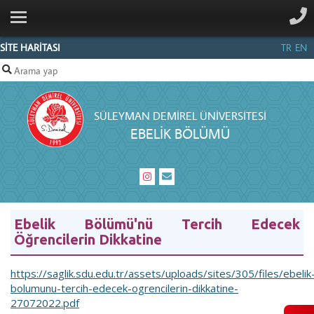
ANA SAYFA
KURUMSAL
SİTE HARİTASI
TR
EN
LİSANS
LİSANSÜSTÜ
SÜLEYMAN DEMIREL ÜNIVERSITESI
PERSONEL
EBELIK BÖLÜMÜ
İLETIŞIM
Ebelik Bölümü'nü Tercih Edecek
Öğrencilerin Dikkatine
https://saglik.sdu.edu.tr/assets/uploads/sites/305/files/ebelik
bolumunu-tercih-edecek-ogrencilerin-dikkatine-
27072022.pdf