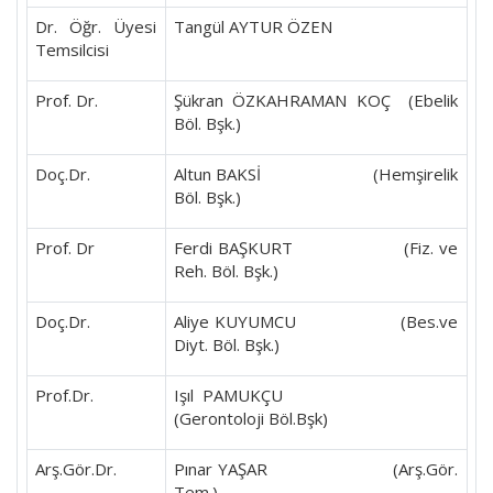
Dr. Öğr. Üyesi
Tangül AYTUR ÖZEN
Temsilcisi
Prof. Dr.
Şükran ÖZKAHRAMAN KOÇ (Ebelik
Böl. Bşk.)
Doç.Dr.
Altun BAKSİ (Hemşirelik
Böl. Bşk.)
Prof. Dr
Ferdi BAŞKURT (Fiz. ve
Reh. Böl. Bşk.)
Doç.Dr.
Aliye KUYUMCU (Bes.ve
Diyt. Böl. Bşk.)
Prof.Dr.
Işıl PAMUKÇU
(Gerontoloji Böl.Bşk)
Arş.Gör.Dr.
Pınar YAŞAR (Arş.Gör.
Tem.)