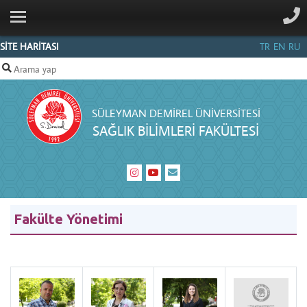
ANA SAYFA
KURUMSAL
SİTE HARİTASI
TR
EN
RU
BÖLÜMLER
PERSONEL
SÜLEYMAN DEMIREL ÜNIVERSITESI
İLETIŞIM
SAĞLIK BILIMLERI FAKÜLTESI
Fakülte Yönetimi